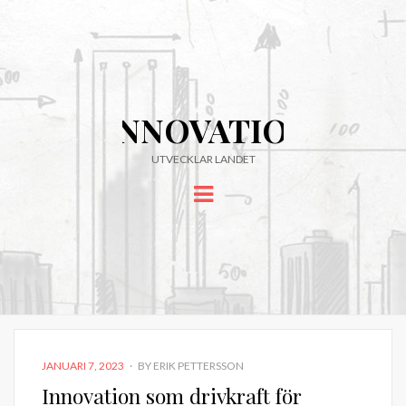
INNOVATIONER
UTVECKLAR LANDET
Menu
POSTED
JANUARI 7, 2023
BY
ERIK PETTERSSON
ON
Innovation som drivkraft för