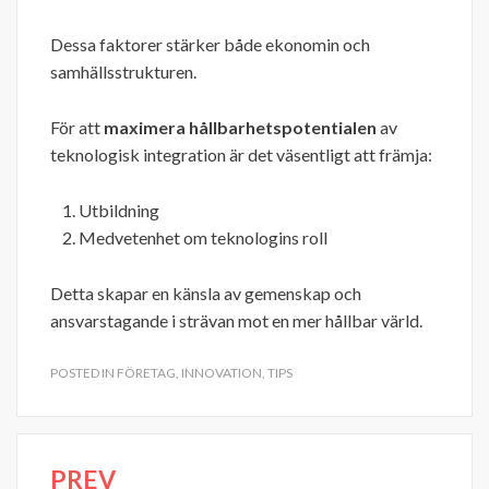
Dessa faktorer stärker både ekonomin och
samhällsstrukturen.
För att
maximera hållbarhetspotentialen
av
teknologisk integration är det väsentligt att främja:
Utbildning
Medvetenhet om teknologins roll
Detta skapar en känsla av gemenskap och
ansvarstagande i strävan mot en mer hållbar värld.
POSTED IN
FÖRETAG
,
INNOVATION
,
TIPS
PREV
Inläggsnavigering