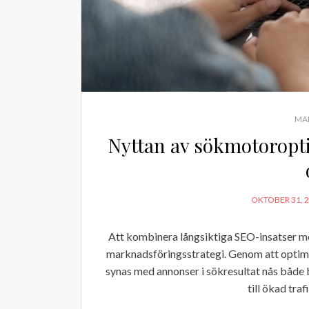
MA
Nyttan av sökmotoropt
POSTED
OKTOBER 31, 
ON
Att kombinera långsiktiga SEO-insatser me
marknadsföringsstrategi. Genom att optime
synas med annonser i sökresultat nås både
till ökad tra