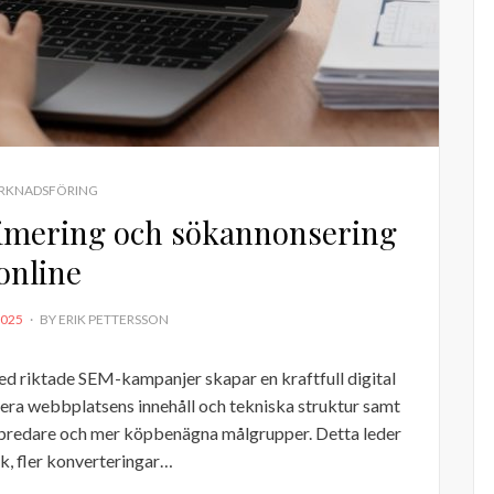
RKNADSFÖRING
imering och sökannonsering
online
2025
BY
ERIK PETTERSSON
d riktade SEM-kampanjer skapar en kraftfull digital
ra webbplatsens innehåll och tekniska struktur samt
 bredare och mer köpbenägna målgrupper. Detta leder
fik, fler konverteringar…