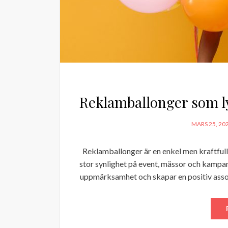
Reklamballonger som ly
POSTED
MARS 25, 20
ON
Reklamballonger är en enkel men kraftful
stor synlighet på event, mässor och kampanj
uppmärksamhet och skapar en positiv associ