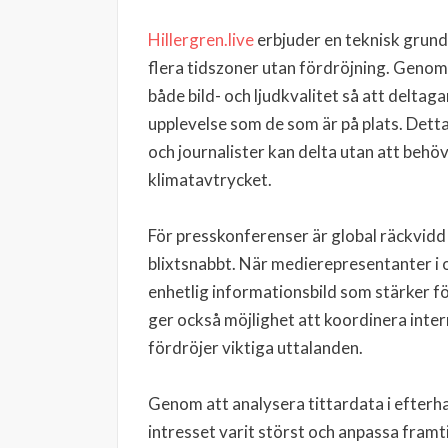
Hillergren.live
erbjuder en teknisk grund 
flera tidszoner utan fördröjning. Genom
både bild- och ljudkvalitet så att delta
upplevelse som de som är på plats. Detta
och journalister kan delta utan att behöv
klimatavtrycket.
För presskonferenser är global räckvidd 
blixtsnabbt. När medierepresentanter i o
enhetlig informationsbild som stärker f
ger också möjlighet att koordinera inter
fördröjer viktiga uttalanden.
Genom att analysera tittardata i efterha
intresset varit störst och anpassa fram