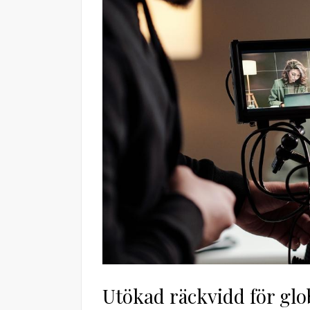
Utökad räckvidd för gl