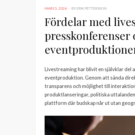
POSTED
MARS 5, 2026
BY
ERIK PETTERSSON
ON
Fördelar med live
presskonferenser 
eventproduktione
Livestreaming har blivit en självklar de
eventproduktion. Genom att sända direkt
transparens och möjlighet till interaktio
produktlanseringar, politiska uttalanden
plattform där budskap når ut utan geog