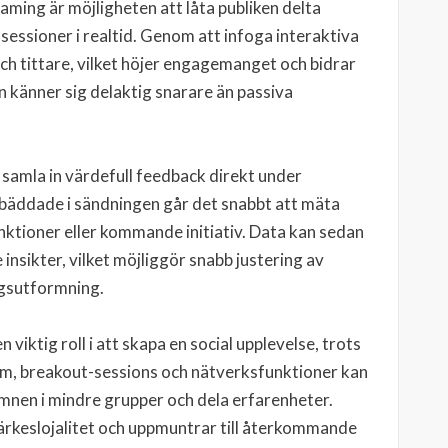
aming är möjligheten att låta publiken delta
essioner i realtid. Genom att infoga interaktiva
ch tittare, vilket höjer engagemanget och bidrar
en känner sig delaktig snarare än passiva
 samla in värdefull feedback direkt under
bäddade i sändningen går det snabbt att mäta
nktioner eller kommande initiativ. Data kan sedan
 insikter, vilket möjliggör snabb justering av
gsutformning.
viktig roll i att skapa en social upplevelse, trots
um, breakout-sessions och nätverksfunktioner kan
mnen i mindre grupper och dela erfarenheter.
rkeslojalitet och uppmuntrar till återkommande