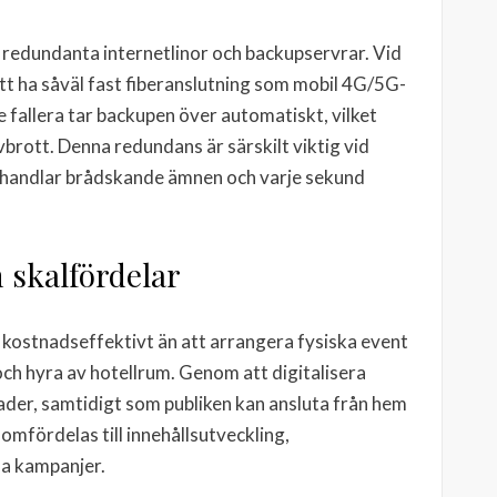
s redundanta internetlinor och backupservrar. Vid
tt ha såväl fast fiberanslutning som mobil 4G/5G-
e fallera tar backupen över automatiskt, vilket
brott. Denna redundans är särskilt viktig vid
ehandlar brådskande ämnen och varje sekund
h skalfördelar
 kostnadseffektivt än att arrangera fysiska event
och hyra av hotellrum. Genom att digitalisera
der, samtidigt som publiken kan ansluta från hem
omfördelas till innehållsutveckling,
la kampanjer.