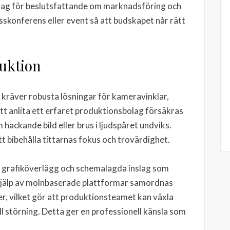
rlag för beslutsfattande om marknadsföring och
esskonferens eller event så att budskapet når rätt
uktion
 kräver robusta lösningar för kameravinklar,
tt anlita ett erfaret produktionsbolag försäkras
ackande bild eller brus i ljudspåret undviks.
tt bibehålla tittarnas fokus och trovärdighet.
, grafiköverlägg och schemalagda inslag som
 hjälp av molnbaserade plattformar samordnas
er, vilket gör att produktionsteamet kan växla
l störning. Detta ger en professionell känsla som