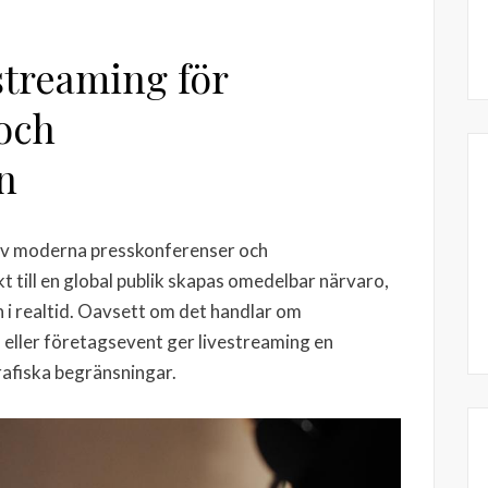
streaming för
och
n
l av moderna presskonferenser och
 till en global publik skapas omedelbar närvaro,
n i realtid. Oavsett om det handlar om
 eller företagsevent ger livestreaming en
rafiska begränsningar.